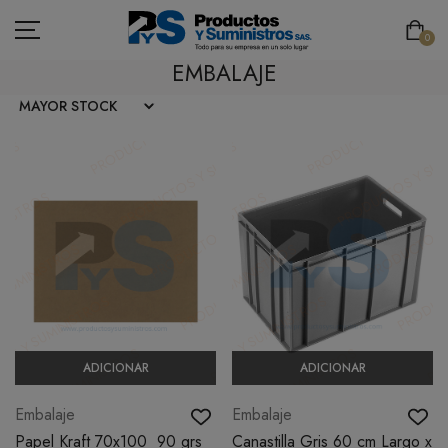
0
EMBALAJE
ASEO
PAPELERÍA
CAFETERÍA
SEGURIDAD INDUSTRIAL
TECNOLOGÍA
ADICIONAR
ADICIONAR
MOBILIARIO
Embalaje
Embalaje
EMBALAJE
Papel Kraft 70x100 90 grs
Canastilla Gris 60 cm Largo x