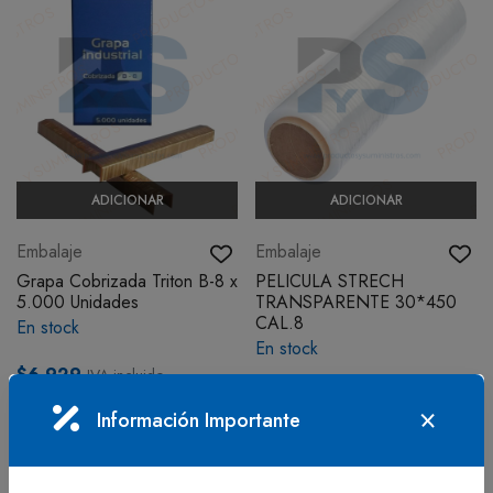
ADICIONAR
ADICIONAR
Embalaje
Embalaje
Grapa Cobrizada Triton B-8 x
PELICULA STRECH
5.000 Unidades
TRANSPARENTE 30*450
CAL.8
En stock
En stock
$6.929
IVA incluido
$35.700
IVA incluido
Información Importante