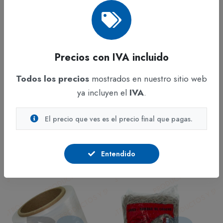
Precios con IVA incluido
Todos los precios
mostrados en nuestro sitio web
ADICIONAR
ADICIONAR
ya incluyen el
IVA
.
Embalaje
Embalaje
El precio que ves es el precio final que pagas.
Grapa Standard Cobrizada
Caucho Banda Verde Ref.
Superior 26/6
18
En stock
En stock
Entendido
$879
$14.578
IVA incluido
IVA incluido