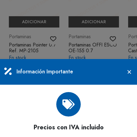
ADICIONAR
ADICIONAR
Portaminas
Portaminas
Por
Portaminas Pointer 0.7
Portaminas OFFI ESCO
Por
Ref. MP-2105
OE-155 0.7
Cast
En stock
En stock
En s
$501
$747
$4.
Información Importante
IVA incluido
IVA incluido
Precios con IVA incluido