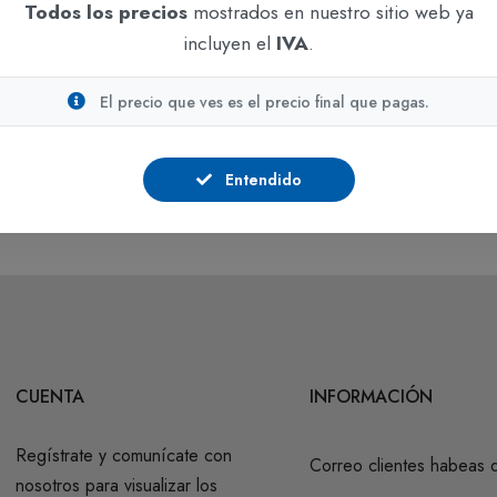
ADICIONAR
ADICIONAR
Todos los precios
mostrados en nuestro sitio web ya
incluyen el
IVA
.
Portaminas
Portaminas
Portaminas Faber
Portaminas 0.5 Pointer
El precio que ves es el precio final que pagas.
Castell 0.5
En stock
En stock
$501
IVA incluido
$4.839
Entendido
IVA incluido
CUENTA
INFORMACIÓN
Regístrate y comunícate con
Correo clientes habeas 
nosotros para visualizar los