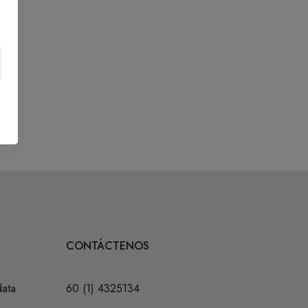
CONTÁCTENOS
data
60 (1) 4325134