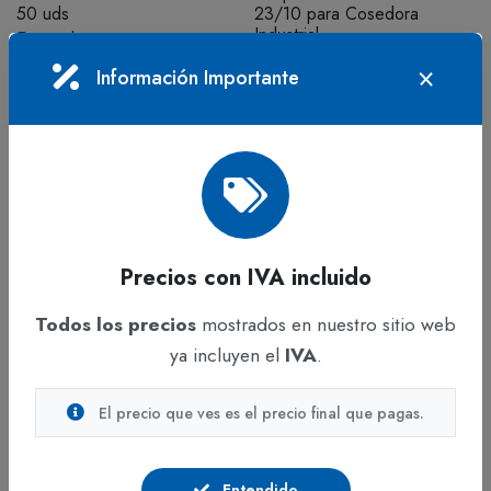
50 uds
23/10 para Cosedora
Industrial
En stock
En stock
Información Importante
$1.269
IVA incluido
$4.260
IVA incluido
Precios con IVA incluido
Todos los precios
mostrados en nuestro sitio web
ya incluyen el
IVA
.
ADICIONAR
ADICIONAR
El precio que ves es el precio final que pagas.
CHINCHES, CLIPS,
CHINCHES, CLIPS,
GANCHOS Y GRAPAS
GANCHOS Y GRAPAS
Entendido