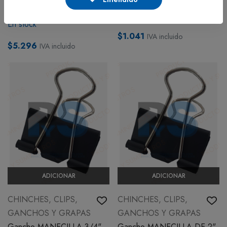
Gancho MANECILLA 1 5/8"
Chinche Triton x 50 Uds
(40 mm) x 12 UNIDADES
En stock
En stock
$1.041
IVA incluido
$5.296
IVA incluido
ADICIONAR
ADICIONAR
CHINCHES, CLIPS,
CHINCHES, CLIPS,
GANCHOS Y GRAPAS
GANCHOS Y GRAPAS
Gancho MANECILLA 3/4"
Gancho MANECILLA DE 2"