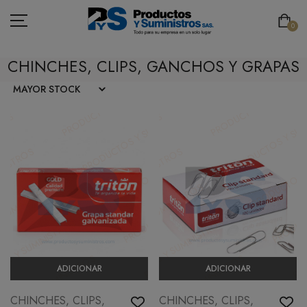
0
CHINCHES, CLIPS, GANCHOS Y GRAPAS
ASEO
PAPELERÍA
CAFETERÍA
SEGURIDAD INDUSTRIAL
TECNOLOGÍA
MOBILIARIO
ADICIONAR
ADICIONAR
EMBALAJE
CHINCHES, CLIPS,
CHINCHES, CLIPS,