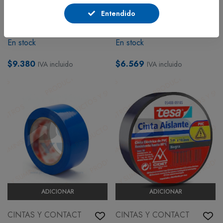
ADHESIVO
ADHESIVO
Entendido
Cinta Mágica 3M 19x32.9
Papel Adhesivo Pointer
Ref 810
Transparente x 3 Mts
En stock
En stock
$9.380
$6.569
IVA incluido
IVA incluido
ADICIONAR
ADICIONAR
CINTAS Y CONTACT
CINTAS Y CONTACT