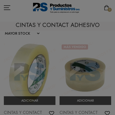
0
CINTAS Y CONTACT ADHESIVO
ASEO
MÁS VENDIDO
PAPELERÍA
CAFETERÍA
SEGURIDAD INDUSTRIAL
TECNOLOGÍA
MOBILIARIO
ADICIONAR
ADICIONAR
EMBALAJE
CINTAS Y CONTACT
CINTAS Y CONTACT