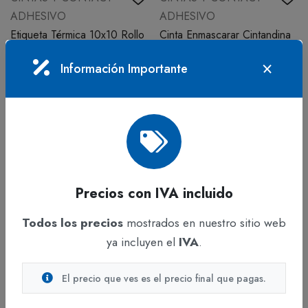
ADHESIVO
ADHESIVO
Etiqueta Térmica 10x10 Rollo
Cinta Enmascarar Cintandina
de 100 unidades
36 mm (1 ½") x 40 Metros
En stock
En stock
Información Importante
$14.875
$5.979
IVA incluido
IVA incluido
Precios con IVA incluido
Todos los precios
mostrados en nuestro sitio web
ya incluyen el
IVA
.
ADICIONAR
ADICIONAR
El precio que ves es el precio final que pagas.
CINTAS Y CONTACT
CINTAS Y CONTACT