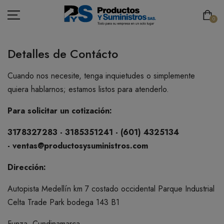
0
Detalles de Contácto
Cuando nos necesite, tenga inquietudes o simplemente
ASEO
quiera hablarnos; estamos listos para atenderlo.
PAPELERÍA
Para solicitar un cotización:
CAFETERÍA
3178327283 - 3185351241 - (601) 4325134
-
ventas@productosysuministros.com
SEGURIDAD INDUSTRIAL
Dirección:
TECNOLOGÍA
Autopista Medellín km 7 costado occidental Parque Industrial
MOBILIARIO
Celta Trade Park bodega 143 B1
EMBALAJE
Funza, Cundinamarca