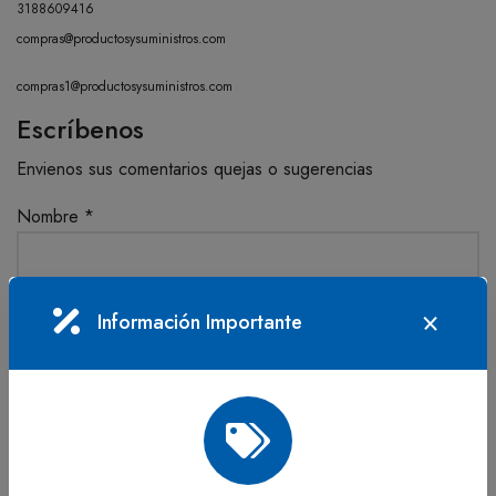
3188609416
compras@productosysuministros.com
compras1@productosysuministros.com
Escríbenos
Envienos sus comentarios quejas o sugerencias
Nombre
*
Su Correo Electrónico
*
Información Importante
Su Teléfono
*
Qué tienes en mente?
*