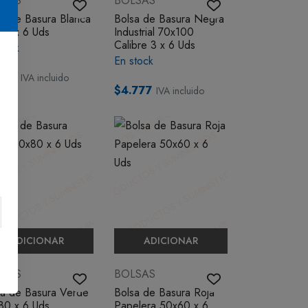
LSAS
BOLSAS
sa de Basura Blanca
Bolsa de Basura Negra
80 x 6 Uds
Industrial 70x100
Calibre 3 x 6 Uds
tock
En stock
508
IVA incluido
$4.777
IVA incluido
ADICIONAR
ADICIONAR
LSAS
BOLSAS
sa de Basura Verde
Bolsa de Basura Roja
80 x 6 Uds
Papelera 50x60 x 6