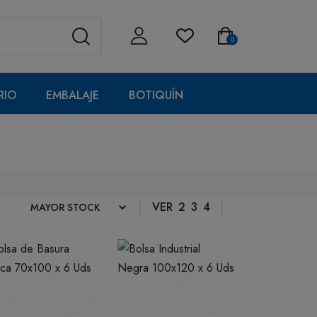
0
RIO
EMBALAJE
BOTIQUÍN
VER
2
3
4