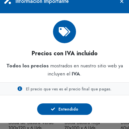
BOLSAS
BOLSAS
BO
Información Importante
Bolsa de Basura Blanca
Bolsa de Basura Roja
Bol
100x120 x 6 Uds
100x120 x 6 Uds
60x
En stock
En stock
En s
$5.504
$5.284
$1.
IVA incluido
IVA incluido
Precios con IVA incluido
Todos los precios
mostrados en nuestro sitio web ya
incluyen el
IVA
.
El precio que ves es el precio final que pagas.
ADICIONAR
ADICIONAR
Entendido
BOLSAS
BOLSAS
BO
Bolsa de Basura Verde
Bolsa Basura Roja
Bol
100x120 x 6 Uds
70x100 x 6 Uds
60x