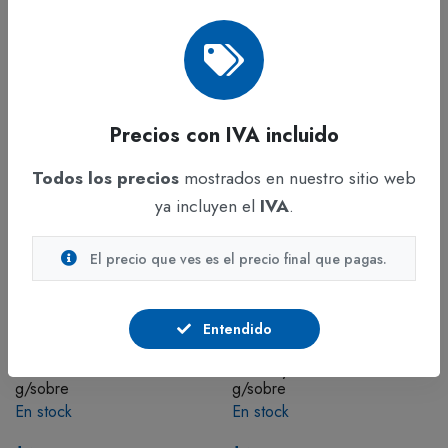
$177.905
IVA incluido
$103.902
IVA incluido
Precios con IVA incluido
Todos los precios
mostrados en nuestro sitio web
ya incluyen el
IVA
.
El precio que ves es el precio final que pagas.
ADICIONAR
ADICIONAR
REFRESCOS
REFRESCOS
Entendido
Bebida Hidratante Hydrotech
Bebida Hidratante Hydrotech
Mandarina x 80 Sobres x 36
Maracuya x 80 Sobres x 36
g/sobre
g/sobre
En stock
En stock