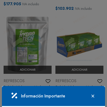
$177.905
IVA incluido
$103.902
IVA incluido
ADICIONAR
ADICIONAR
REFRESCOS
REFRESCOS
Bebida Hidratante Hydrotech
Bebida Hidratante Hydrotech
Lima Limón x 6 kg
Lima-Limon x 80 Sobres x 36
Información Importante
g/sobre
En stock
En stock