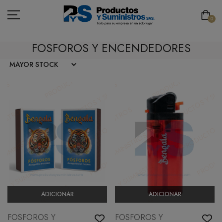
0
FOSFOROS Y ENCENDEDORES
ASEO
PAPELERÍA
CAFETERÍA
SEGURIDAD INDUSTRIAL
TECNOLOGÍA
MOBILIARIO
ADICIONAR
ADICIONAR
EMBALAJE
FOSFOROS Y
FOSFOROS Y