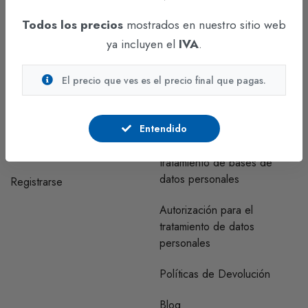
Auto Medellín km. 7 costado occidental, Parque Industrial
Celta Trade Park, Bodega 143 B1.
Todos los precios
mostrados en nuestro sitio web
Funza - Cundinamarca
ya incluyen el
IVA
.
El precio que ves es el precio final que pagas.
CUENTA
INFORMACIÓN
Regístrate y comunícate con
Correo clientes habeas data
nosotros para visualizar los
Entendido
precios.
Políticas y procedimientos de
tratamiento de bases de
datos personales
Registrarse
Autorización para el
tratamiento de datos
personales
Políticas de Devolución
Blog