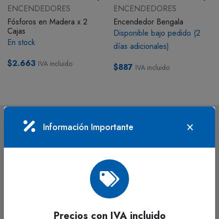
ENCENDEDORES
ENCENDEDORES
BOTIQUÍN
Fósforos en Madera x 2
Encendedor Bengala
Cajas
Disponible bajo pedido (2
En stock
MI CUENTA
días adicionales)
$2.663
IVA incluido
$887
IVA incluido
Información Importante
Hacemos lo mejor para construir el país ideal, con un grupo
humano capacitado para asumir responsabilidades.
Precios con IVA incluido