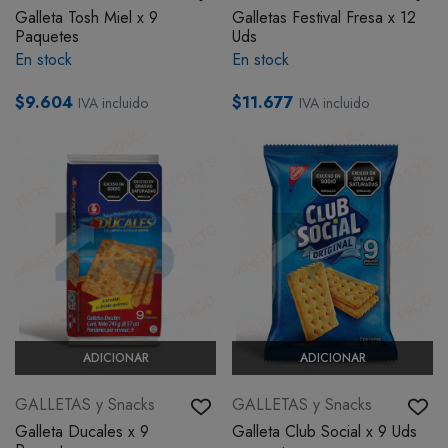
Galleta Tosh Miel x 9
Galletas Festival Fresa x 12
BOTIQUÍN
Paquetes
Uds
En stock
En stock
MI CUENTA
$9.604
$11.677
IVA incluido
IVA incluido
ADICIONAR
ADICIONAR
GALLETAS y Snacks
GALLETAS y Snacks
Galleta Ducales x 9
Galleta Club Social x 9 Uds