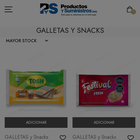
0
GALLETAS Y SNACKS
ASEO
PAPELERÍA
CAFETERÍA
SEGURIDAD INDUSTRIAL
TECNOLOGÍA
MOBILIARIO
ADICIONAR
ADICIONAR
EMBALAJE
GALLETAS y Snacks
GALLETAS y Snacks