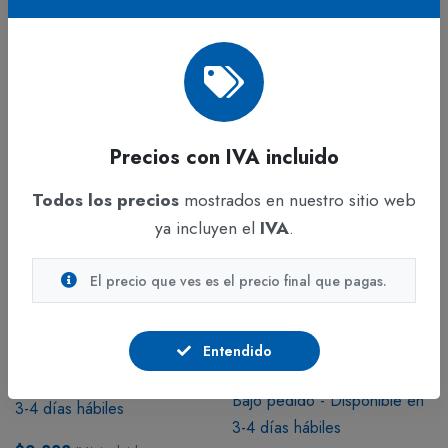
$11.677
IVA incluido
$11.677
IVA incluido
Precios con IVA incluido
Todos los precios
mostrados en nuestro sitio web
ya incluyen el
IVA
.
El precio que ves es el precio final que pagas.
ADICIONAR
ADICIONAR
GALLETAS y Snacks
GALLETAS y Snacks
Entendido
Harina Pan x 500 g
Harina Blanca Promasa x
500 g
Bajo pedido - Disponible en
Bajo pedido - Disponible en
3-4 días hábiles
3-4 días hábiles